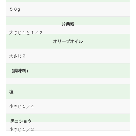
５０g
片栗粉
大さじ１と１／２
オリーブオイル
大さじ２
（調味料）
塩
小さじ１／４
黒コショウ
小さじ１／２