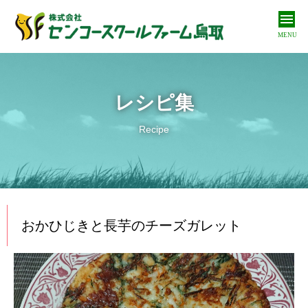
MENU
私たちについて
About us
レシピ集
私たちの取り組み
Recipe
Our approach
商品紹介
Products
オンラインショップ
おかひじきと長芋のチーズガレット
Online shop
お問い合わせ
Contact