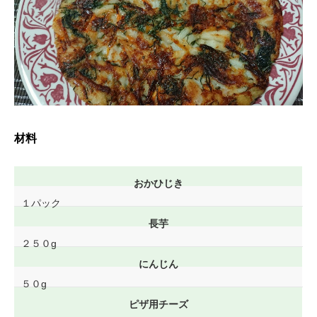
材料
おかひじき
１パック
長芋
２５０g
にんじん
５０g
ピザ用チーズ