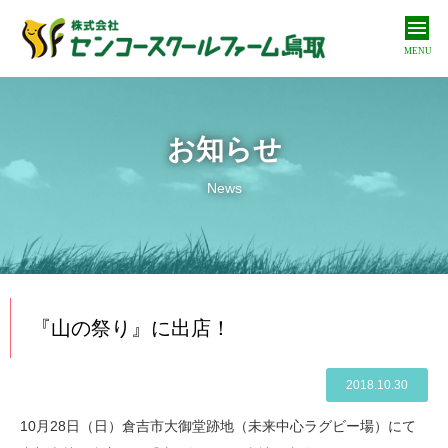
MENU
私たちについて
About us
お知らせ
私たちの取り組み
News
Our approach
商品紹介
Products
オンラインショップ
『山の祭り』に出店！
Online shop
お問い合わせ
2018.10.30
Contact
10月28日（日）倉吉市大御堂跡地（未来中心ラグビー場）にて