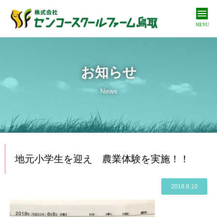
MENU
私たちについて
About us
お知らせ
私たちの取り組み
News
Our approach
商品紹介
Products
オンラインショップ
地元小学生を迎え 農業体験を実施！！
Online shop
お問い合わせ
2018.8.10
Contact