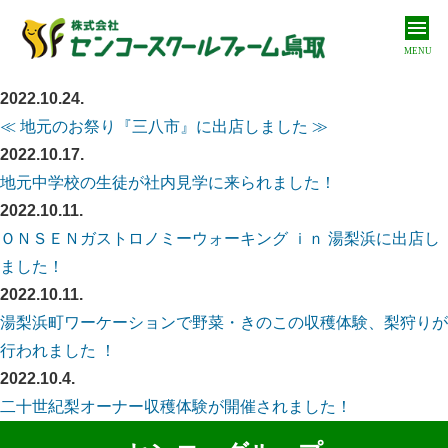
MENU
2022.10.24.
私たちについて
About us
≪ 地元のお祭り『三八市』に出店しました ≫
2022.10.17.
私たちの取り組み
地元中学校の生徒が社内見学に来られました！
Our approach
2022.10.11.
商品紹介
ＯＮＳＥＮガストロノミーウォーキング ｉｎ 湯梨浜に出店し
Products
ました！
2022.10.11.
オンラインショップ
湯梨浜町ワーケーションで野菜・きのこの収穫体験、梨狩りが
Online shop
行われました ！
お問い合わせ
2022.10.4.
Contact
二十世紀梨オーナー収穫体験が開催されました！