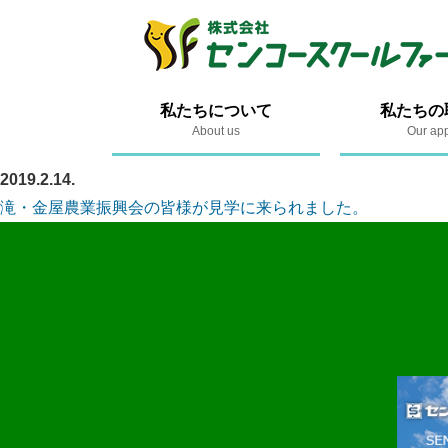
私たちについて
私たちの
About us
Our ap
2019.2.14.
滝・金屋農業振興会の皆様が見学に来られました。