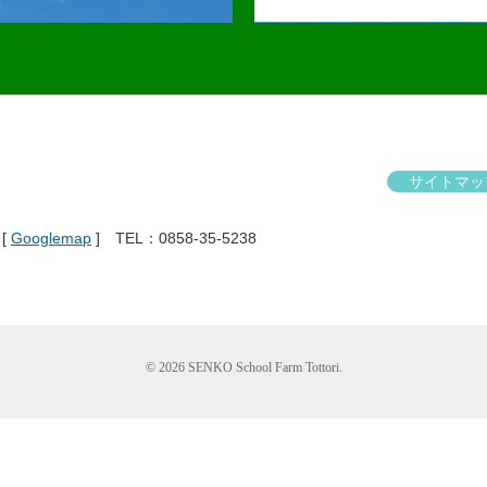
サイトマッ
[
Googlemap
] TEL：0858-35-5238
©
2026 SENKO School Farm Tottori.