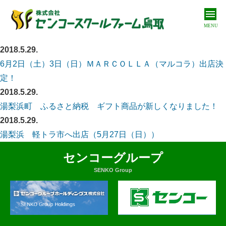
MENU
2018.5.29.
私たちについて
About us
6月2日（土）3日（日）ＭＡＲＣＯＬＬＡ（マルコラ）出店決
定！
私たちの取り組み
2018.5.29.
Our approach
湯梨浜町 ふるさと納税 ギフト商品が新しくなりました！
商品紹介
2018.5.29.
Products
湯梨浜 軽トラ市へ出店（5月27日（日））
オンラインショップ
センコーグループ
Online shop
SENKO Group
お問い合わせ
Contact